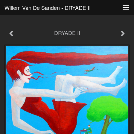
Willem Van De Sanden - DRYADE II
Tog
navi
DRYADE II