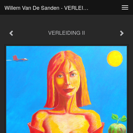
Willem Van De Sanden - VERLEIDING II
Tog
navi
VERLEIDING II