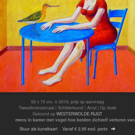
50 x 70 cm, © 2019, prijs op aanvraag
Tweedimensionaal | Schilderkunst | Acryl | Op doek
Getoond op
WESTERWOLDE RIJGT
mens in kamer met vogel
hoe beiden
zichzelf verloren
van
Stuur als kunstkaart
Vanaf € 2,95 excl. porto