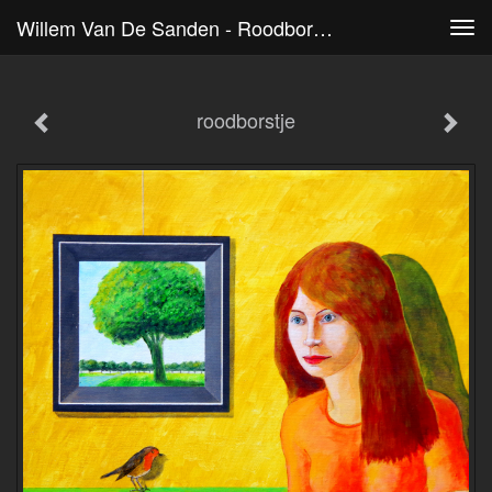
Willem Van De Sanden - Roodborstje
Tog
navi
roodborstje