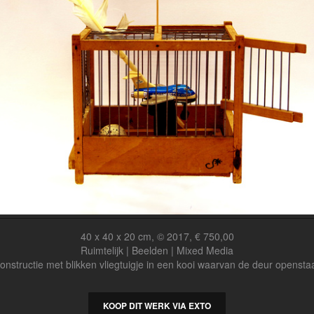
40 x 40 x 20 cm, © 2017, € 750,00
Ruimtelijk | Beelden | Mixed Media
onstructie met blikken vliegtuigje in een kooi waarvan de deur opensta
KOOP DIT WERK VIA EXTO