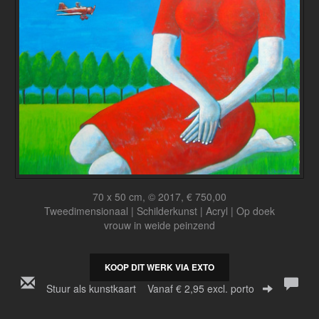
70 x 50 cm, © 2017, € 750,00
Tweedimensionaal | Schilderkunst | Acryl | Op doek
vrouw in weide peinzend
KOOP DIT WERK VIA EXTO
Stuur als kunstkaart
Vanaf € 2,95 excl. porto