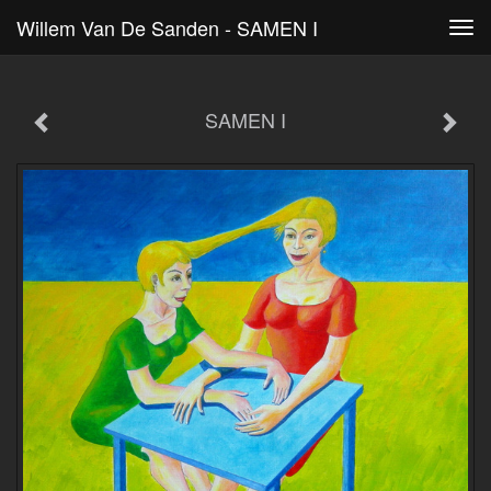
Willem Van De Sanden - SAMEN I
Tog
navi
SAMEN I