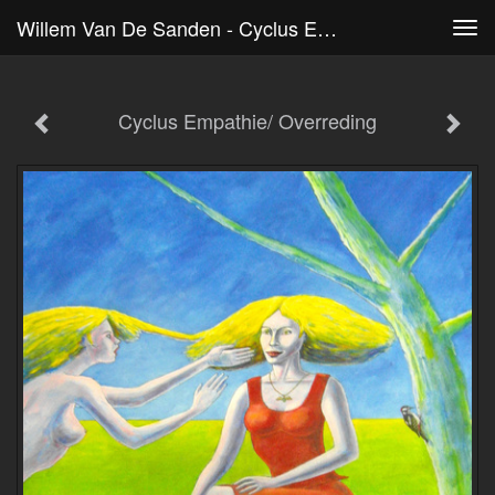
Willem Van De Sanden - Cyclus Empathie/ Overreding
Tog
navi
Cyclus Empathie/ Overreding