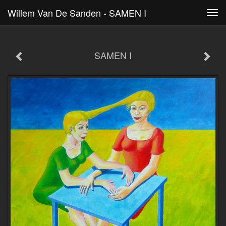
Willem Van De Sanden - SAMEN I
Tog
navi
SAMEN I