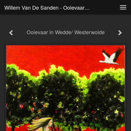
Willem Van De Sanden - Ooievaar In Wedde/ Westerwolde
Tog
navi
Ooievaar in Wedde/ Westerwolde