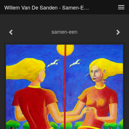
Willem Van De Sanden - Samen-Een
Tog
navi
samen-een